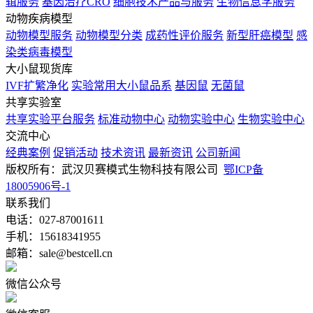
辑服务
基因治疗CRO
细胞技术产品与服务
生物信息学服务
动物疾病模型
动物模型服务
动物模型分类
成药性评价服务
新型肝癌模型
感
染类病毒模型
大小鼠现货库
IVF扩繁净化
实验常用大小鼠品系
基因鼠
无菌鼠
共享实验室
共享实验平台服务
标准动物中心
动物实验中心
生物实验中心
交流中心
经典案例
促销活动
技术资讯
最新资讯
公司新闻
版权所有：武汉贝赛模式生物科技有限公司
鄂ICP备
18005906号-1
联系我们
电话：027-87001611
手机：15618341955
邮箱：sale@bestcell.cn
微信公众号