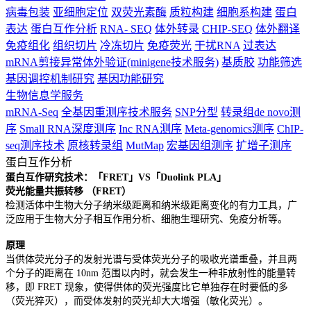
病毒包装
亚细胞定位
双荧光素酶
质粒构建
细胞系构建
蛋白
表达
蛋白互作分析
RNA- SEQ
体外转录
CHIP-SEQ
体外翻译
免疫组化
组织切片
冷冻切片
免疫荧光
干扰RNA
过表达
mRNA剪接异常体外验证(minigene技术服务)
基质胶
功能筛选
基因调控机制研究
基因功能研究
生物信息学服务
mRNA-Seq
全基因重测序技术服务
SNP分型
转录组de novo测
序
Small RNA深度测序
Inc RNA测序
Meta-genomics测序
ChIP-
seq测序技术
原核转录组
MutMap
宏基因组测序
扩增子测序
蛋白互作分析
蛋白互作研究技术：「FRET」VS「Duolink PLA」
荧光能量共振转移 （FRET）
检测活体中生物大分子纳米级距离和纳米级距离变化的有力工具，广
泛应用于生物大分子相互作用分析、细胞生理研究、免疫分析等。
原理
当供体荧光分子的发射光谱与受体荧光分子的吸收光谱重叠，并且两
个分子的距离在 10nm 范围以内时，就会发生一种非放射性的能量转
移，即 FRET 现象，使得供体的荧光强度比它单独存在时要低的多
（荧光猝灭），而受体发射的荧光却大大增强（敏化荧光）。