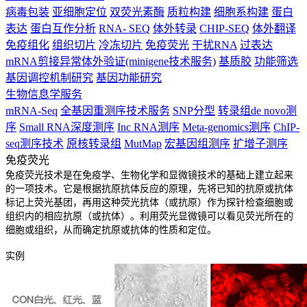
病毒包装
亚细胞定位
双荧光素酶
质粒构建
细胞系构建
蛋白
表达
蛋白互作分析
RNA- SEQ
体外转录
CHIP-SEQ
体外翻译
免疫组化
组织切片
冷冻切片
免疫荧光
干扰RNA
过表达
mRNA剪接异常体外验证(minigene技术服务)
基质胶
功能筛选
基因调控机制研究
基因功能研究
生物信息学服务
mRNA-Seq
全基因重测序技术服务
SNP分型
转录组de novo测
序
Small RNA深度测序
Inc RNA测序
Meta-genomics测序
ChIP-
seq测序技术
原核转录组
MutMap
宏基因组测序
扩增子测序
免疫荧光
免疫荧光技术是在免疫学、生物化学和显微镜技术的基础上建立起来
的一项技术。它是根据抗原抗体反应的原理，先将已知的抗原或抗体
标记上荧光基团，再用这种荧光抗体（或抗原）作为探针检查细胞或
组织内的相应抗原（或抗体）。利用荧光显微镜可以看见荧光所在的
细胞或组织，从而确定抗原或抗体的性质和定位。
实例