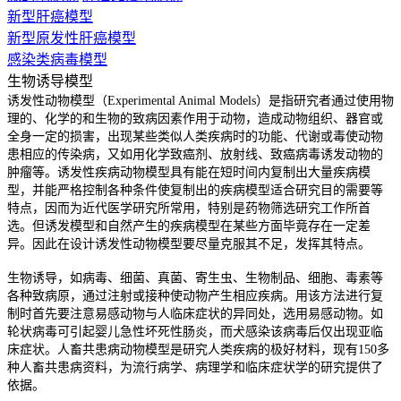
新型肝癌模型
新型原发性肝癌模型
感染类病毒模型
生物诱导模型
诱发性动物模型（Experimental Animal Models）是指研究者通过使用物
理的、化学的和生物的致病因素作用于动物，造成动物组织、器官或
全身一定的损害，出现某些类似人类疾病时的功能、代谢或毒使动物
患相应的传染病，又如用化学致癌剂、放射线、致癌病毒诱发动物的
肿瘤等。诱发性疾病动物模型具有能在短时间内复制出大量疾病模
型，并能严格控制各种条件使复制出的疾病模型适合研究目的需要等
特点，因而为近代医学研究所常用，特别是药物筛选研究工作所首
选。但诱发模型和自然产生的疾病模型在某些方面毕竟存在一定差
异。因此在设计诱发性动物模型要尽量克服其不足，发挥其特点。
生物诱导，如病毒、细菌、真菌、寄生虫、生物制品、细胞、毒素等
各种致病原，通过注射或接种使动物产生相应疾病。用该方法进行复
制时首先要注意易感动物与人临床症状的异同处，选用易感动物。如
轮状病毒可引起婴儿急性坏死性肠炎，而犬感染该病毒后仅出现亚临
床症状。人畜共患病动物模型是研究人类疾病的极好材料，现有150多
种人畜共患病资料，为流行病学、病理学和临床症状学的研究提供了
依据。