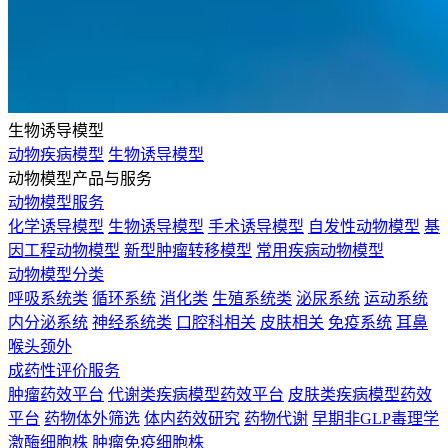
生物诱导模型
动物疾病模型
生物诱导模型
动物模型产品与服务
动物模型服务
化学诱导模型
生物诱导模型
手术诱导模型
自发性动物模型
基
因工程动物模型
新型肿瘤转移模型
常用疾病动物模型
动物模型分类
呼吸系统类
循环系统
消化类
生殖系统类
泌尿系统
运动系统
内分泌系统
神经系统类
口腔科相关
皮肤相关
免疫系统
耳鼻
喉头颈外
成药性评价服务
肿瘤药效平台
代谢类疾病模型药效平台
皮肤类疾病模型药效
平台
药物体外筛选
体内药效研究
药物代谢
早期非GLP毒理学
激酶细胞株
肿瘤免疫细胞株