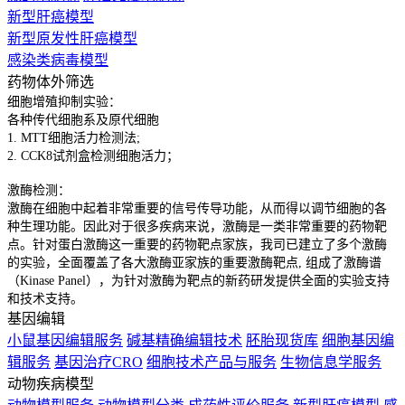
新型肝癌模型
新型原发性肝癌模型
感染类病毒模型
药物体外筛选
细胞增殖抑制实验：
各种传代细胞系及原代细胞
1. MTT细胞活力检测法;
2. CCK8试剂盒检测细胞活力；
激酶检测：
激酶在细胞中起着非常重要的信号传导功能，从而得以调节细胞的各
种生理功能。因此对于很多疾病来说，激酶是一类非常重要的药物靶
点。针对蛋白激酶这一重要的药物靶点家族，我司已建立了多个激酶
的实验，全面覆盖了各大激酶亚家族的重要激酶靶点, 组成了激酶谱
（Kinase Panel），为针对激酶为靶点的新药研发提供全面的实验支持
和技术支持。
基因编辑
小鼠基因编辑服务
碱基精确编辑技术
胚胎现货库
细胞基因编
辑服务
基因治疗CRO
细胞技术产品与服务
生物信息学服务
动物疾病模型