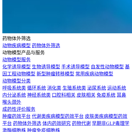
药物体外筛选
动物疾病模型
药物体外筛选
动物模型产品与服务
动物模型服务
化学诱导模型
生物诱导模型
手术诱导模型
自发性动物模型
基
因工程动物模型
新型肿瘤转移模型
常用疾病动物模型
动物模型分类
呼吸系统类
循环系统
消化类
生殖系统类
泌尿系统
运动系统
内分泌系统
神经系统类
口腔科相关
皮肤相关
免疫系统
耳鼻
喉头颈外
成药性评价服务
肿瘤药效平台
代谢类疾病模型药效平台
皮肤类疾病模型药效
平台
药物体外筛选
体内药效研究
药物代谢
早期非GLP毒理学
激酶细胞株
肿瘤免疫细胞株