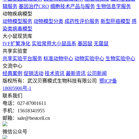
辑服务
基因治疗CRO
细胞技术产品与服务
生物信息学服务
动物疾病模型
动物模型服务
动物模型分类
成药性评价服务
新型肝癌模型
感
染类病毒模型
大小鼠现货库
IVF扩繁净化
实验常用大小鼠品系
基因鼠
无菌鼠
共享实验室
共享实验平台服务
标准动物中心
动物实验中心
生物实验中心
交流中心
经典案例
促销活动
技术资讯
最新资讯
公司新闻
版权所有：武汉贝赛模式生物科技有限公司
鄂ICP备
18005906号-1
联系我们
电话：027-87001611
手机：15618341955
邮箱：sale@bestcell.cn
微信公众号