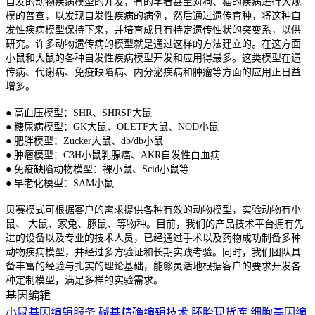
自发的动物疾病模型的开发，有的学者甚至对狗、猫的疾病进行大规
模的普查，以发现自发性疾病的病例，然后通过遗传育种，将这种自
发性疾病模型保持下来，并培育成具有特定遗传性状的突变系，以供
研究。许多动物遗传病的模型就是通过这样的方法建立的。在这方面
小鼠和大鼠的各种自发性疾病模型开发和应用得最多。这类模型在遗
传病、代谢病、免疫缺陷病、内分泌疾病和肿瘤等方面的应用正日益
增多。
● 高血压模型：SHR、SHRSP大鼠
● 糖尿病模型：GK大鼠、OLETF大鼠、NOD小鼠
● 肥胖模型：Zucker大鼠、db/db小鼠
● 肿瘤模型：C3H小鼠乳腺癌、AKR自发性白血病
● 免疫缺陷动物模型：裸小鼠、Scid小鼠等
● 早老化模型：SAM小鼠
贝赛模式可根据客户的需求提供各种有效的动物模型，实验动物有小
鼠、 大鼠、家兔、豚鼠、等物种。目前，我们的产品技术平台拥有先
进的设备以及专业的技术人员，已经通过手术以及药物成功制备多种
动物疾病模型，并经过多方验证和长期实践考验。同时，我们团队具
备丰富的经验与扎实的理论基础，能够灵活地根据客户的要求开发各
种定制模型，满足多样的实验需求。
基因编辑
小鼠基因编辑服务
碱基精确编辑技术
胚胎现货库
细胞基因编