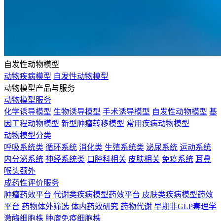
自发性动物模型
动物疾病模型
自发性动物模型
动物模型产品与服务
动物模型服务
化学诱导模型
生物诱导模型
手术诱导模型
自发性动物模型
基
因工程动物模型
新型肿瘤转移模型
常用疾病动物模型
动物模型分类
呼吸系统类
循环系统
消化类
生殖系统类
泌尿系统
运动系统
内分泌系统
神经系统类
口腔科相关
皮肤相关
免疫系统
耳鼻
喉头颈外
成药性评价服务
肿瘤药效平台
代谢类疾病模型药效平台
皮肤类疾病模型药效
平台
药物体外筛选
体内药效研究
药物代谢
早期非GLP毒理学
激酶细胞株
肿瘤免疫细胞株