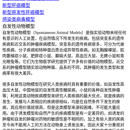
新型肝癌模型
新型原发性肝癌模型
感染类病毒模型
自发性动物模型
自发性动物模型（Spontaneous Animal Models）是指实验动物未经任何
有意识的人工处置，在自然情况下所发生的疾病。包括突变系的遗传
疾病和近交系的肿瘤疾病模型。突变系的遗传疾病很多，可分为代谢
性疾病、分子疾病和特种蛋白质合成异常性疾病。如无胸腺裸鼠、肌
肉萎缩症小鼠、肥胖症小鼠、癫痫大鼠、高血压大鼠、无脾小鼠和青
光眼兔等。它们为生物医学研究提供了许多有价值的动物模型。近交
系的肿瘤模型随实验动物种属、品系的不同，其肿瘤的发生类型和发
病率有很大差异。
很多自发性动物模型在研究人类疾病时具有重要的价值，如自发性高
血压大鼠，中国地鼠的自发性真性糖尿病，小鼠的各种自发性肿瘤
等；利用这类动物疾病模型来研究人类疾病的最大优点，就是疾病的
发生、发展与人类相应的疾病很相似，均是在自然条件下发生的疾
病，其应用价值就很高，但是这类模型来源较困难，不可能大量应
用。由于诱发模型和自然产生的疾病模型是有一定差异的，如诱发的
肿瘤和自发的肿瘤对药物的敏感性是不相同的，加之有些人类的疾病
至今尚不能用人工的方法在动物身上诱发出来，因此大家十分重视对